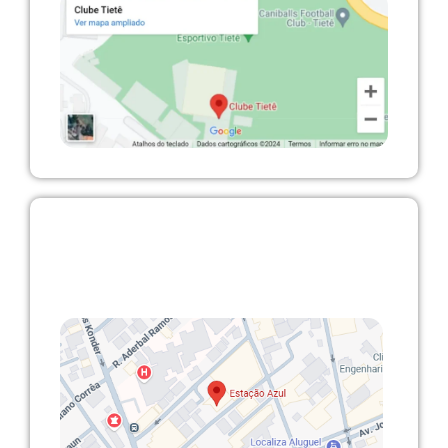
Itajaí/SC
Academia Estação Azul – R. Paulo Caramuru
da Silva, 78 – Centro, Itajaí – SC, 88301-240