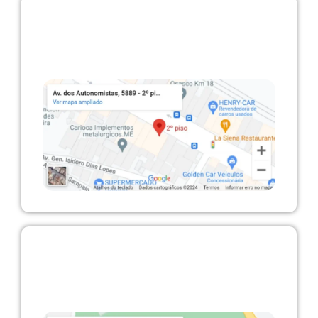
Osasco (Sede)
Avenida dos Autonomistas, 5889 – 2º andar –
KM 18 – Osasco/SP
SP / ZONA NORTE
Centro Esportivo Tietê – Avenida Santos
Dumont, 741 – São Paulo/SP